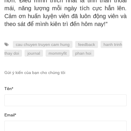
hơn. Điều mình thích nhất là tinh thần thoải
mái, năng lượng mỗi ngày tích cực hẳn lên.
Cảm ơn huấn luyện viên đã luôn động viên và
theo sát để mình kiên trì đến hôm nay!”
cau chuyen truyen cam hung
feedback
hanh trinh
thay doi
journal
mommyfit
phan hoi
Gửi ý kiến của bạn cho chúng tôi
Tên*
Email*