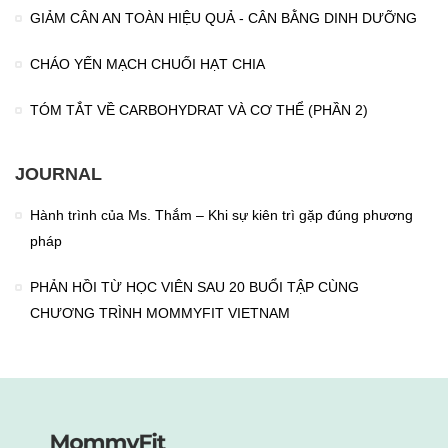
GIẢM CÂN AN TOÀN HIỆU QUẢ - CÂN BẰNG DINH DƯỠNG
CHÁO YẾN MẠCH CHUỐI HẠT CHIA
TÓM TẮT VỀ CARBOHYDRAT VÀ CƠ THỂ (PHẦN 2)
JOURNAL
Hành trình của Ms. Thắm – Khi sự kiên trì gặp đúng phương
pháp
PHẢN HỒI TỪ HỌC VIÊN SAU 20 BUỔI TẬP CÙNG
CHƯƠNG TRÌNH MOMMYFIT VIETNAM