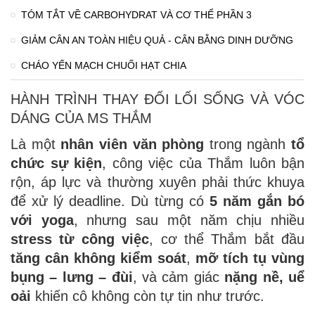
TÓM TẮT VỀ CARBOHYDRAT VÀ CƠ THỂ PHẦN 3
GIẢM CÂN AN TOÀN HIỆU QUẢ - CÂN BẰNG DINH DƯỠNG
CHÁO YẾN MẠCH CHUỐI HẠT CHIA
HÀNH TRÌNH THAY ĐỔI LỐI SỐNG VÀ VÓC
DÁNG CỦA MS THẮM
Là một
nhân viên văn phòng
trong ngành
tổ
chức sự kiện
, công việc của Thắm luôn bận
rộn, áp lực và thường xuyên phải thức khuya
để xử lý deadline. Dù từng có
5 năm gắn bó
với yoga
, nhưng sau một năm chịu nhiều
stress từ công việc
, cơ thể Thắm bắt đầu
tăng cân không kiểm soát
,
mỡ tích tụ vùng
bụng – lưng – đùi
, và cảm giác
nặng nề, uể
oải
khiến cô không còn tự tin như trước.