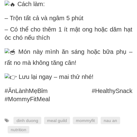
Cách làm:
– Trộn tất cả và ngâm 5 phút
– Có thể cho thêm 1 ít mật ong hoặc dăm hạt
óc chó nếu thích
Món này mình ăn sáng hoặc bữa phụ –
rất no mà không tăng cân!
Lưu lại ngay – mai thử nhé!
#ĂnLànhMẹBỉm
#HealthySnack
#MommyFitMeal
dinh duong
meal guild
mommyfit
nau an
nutrition