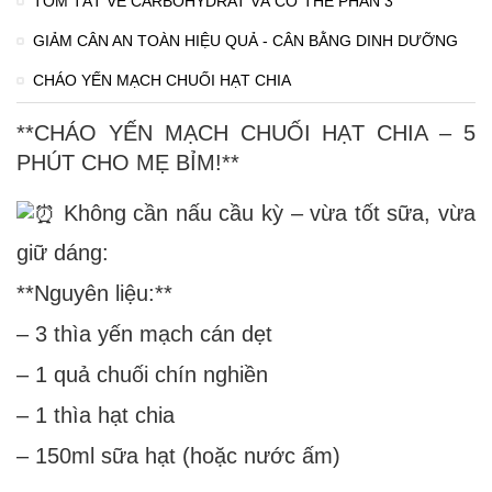
TÓM TẮT VỀ CARBOHYDRAT VÀ CƠ THỂ PHẦN 3
GIẢM CÂN AN TOÀN HIỆU QUẢ - CÂN BẰNG DINH DƯỠNG
CHÁO YẾN MẠCH CHUỐI HẠT CHIA
**CHÁO YẾN MẠCH CHUỐI HẠT CHIA – 5
PHÚT CHO MẸ BỈM!**
Không cần nấu cầu kỳ – vừa tốt sữa, vừa
giữ dáng:
**Nguyên liệu:**
– 3 thìa yến mạch cán dẹt
– 1 quả chuối chín nghiền
– 1 thìa hạt chia
– 150ml sữa hạt (hoặc nước ấm)