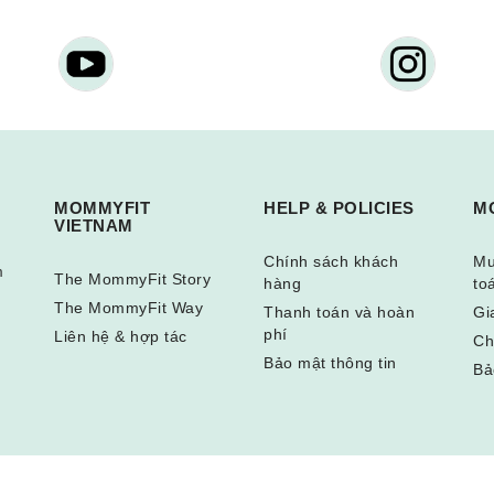
MOMMYFIT
HELP & POLICIES
M
VIETNAM
Chính sách khách
Mu
m
The MommyFit Story
hàng
to
The MommyFit Way
Thanh toán và hoàn
Gi
phí
Liên hệ & hợp tác
Ch
Bảo mật thông tin
Bả