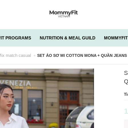
IT PROGRAMS
NUTRITION & MEAL GUILD
MOMMYFIT
ix match casual
SET ÁO SƠ MI COTTON MONA + QUẦN JEANS
S
Q
Tì
1