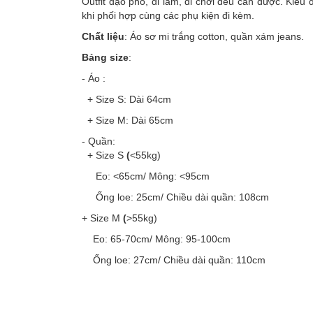
Outfit dạo phố, đi làm, đi chơi đều cân được. Ki
khi phối hợp cùng các phụ kiện đi kèm.
Chất liệu
: Áo sơ mi trắng cotton, quần xám jeans.
Bảng size
:
- Áo :
+ Size S: Dài 64cm
+ Size M: Dài 65cm
- Quần:
+ Size S
(
<55kg)
Eo: <65cm/ Mông: <95cm
Ống loe: 25cm/ Chiều dài quần: 108cm
+ Size M
(
>55kg)
Eo: 65-70cm/ Mông: 95-100cm
Ống loe: 27cm/ Chiều dài quần: 110cm