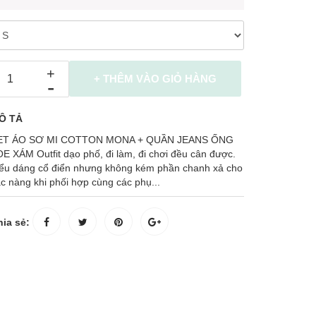
+
+ THÊM VÀO GIỎ HÀNG
-
Ô TẢ
ET ÁO SƠ MI COTTON MONA + QUẦN JEANS ỐNG
E XÁM Outfit dạo phố, đi làm, đi chơi đều cân được.
iểu dáng cổ điển nhưng không kém phần chanh xả cho
c nàng khi phối hợp cùng các phụ...
ia sẻ: