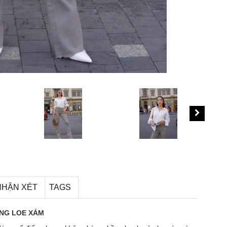
NHẬN XÉT
TAGS
ỐNG LOE XÁM