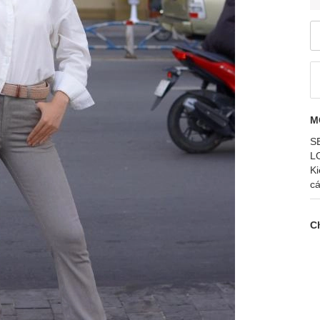
M
S
LO
K
cá
Ch