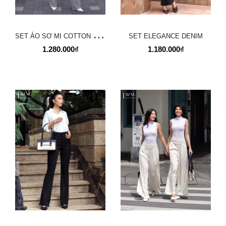
S
ET ÁO SƠ MI COTTON MONA + QUẦN JEANS ỐNG LOE XÁM
SET ELEGANCE DENIM
1.280.000₫
1.180.000₫