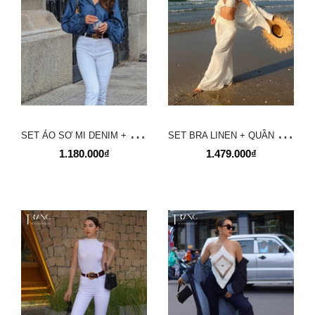
S
ET ÁO SƠ MI DENIM + QUẦN JEANS ỐNG LOE TRẮNG
S
ET BRA LINEN + QUẦN ỐNG SUÔNG CLOUD + SƠ MI COTTON MONA
1.180.000₫
1.479.000₫