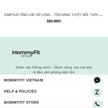
J
UMPSUIT ỐNG LOE HỞ LƯNG – TÔN DÁNG TUYỆT ĐỐI, THỜI TRANG VÀ NĂNG ĐỘNG
650.000₫
Giảm cân thông minh - Dành riêng cho mẹ bỉm
& dân văn phòng bận rộn
MOMMYFIT VIETNAM
HELP & POLICIES
MOMMYFIT STORE