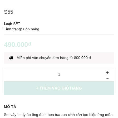
S55
SET
Loại:
Còn hàng
Tình trạng:
490.000₫
Miễn phí vận chuyển đơn hàng từ 800.000 đ
+
-
+ THÊM VÀO GIỎ HÀNG
MÔ TẢ
Set váy body áo ống đính hoa tua rua xinh xắn tạo hiệu ứng mềm