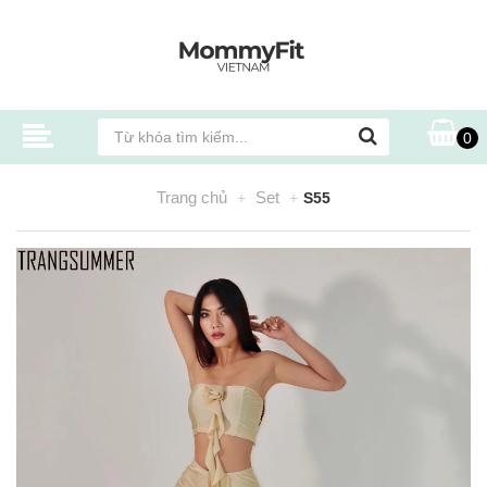
0
Trang chủ
Set
S55