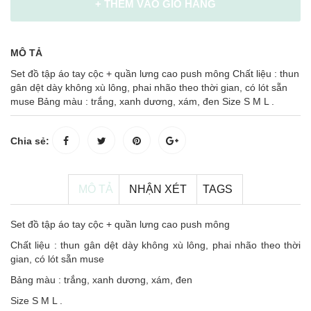
+ THÊM VÀO GIỎ HÀNG
MÔ TẢ
Set đồ tập áo tay cộc + quần lưng cao push mông Chất liệu : thun
gân dệt dày không xù lông, phai nhão theo thời gian, có lót sẵn
muse Bảng màu : trắng, xanh dương, xám, đen Size S M L .
Chia sẻ:
MÔ TẢ
NHẬN XÉT
TAGS
Set đồ tập áo tay cộc + quần lưng cao push mông
Chất liệu : thun gân dệt dày không xù lông, phai nhão theo thời
gian, có lót sẵn muse
Bảng màu : trắng, xanh dương, xám, đen
Size S M L .