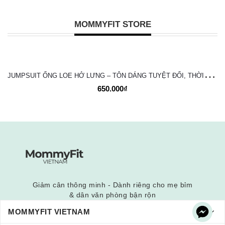
MOMMYFIT STORE
J
UMPSUIT ỐNG LOE HỞ LƯNG – TÔN DÁNG TUYỆT ĐỐI, THỜI TRANG VÀ NĂNG ĐỘNG
650.000₫
Giảm cân thông minh - Dành riêng cho mẹ bỉm
& dân văn phòng bận rộn
MOMMYFIT VIETNAM