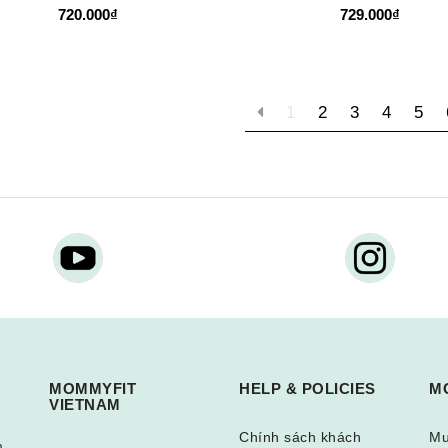
720.000₫
729.000₫
1
2
3
4
5
MOMMYFIT
HELP & POLICIES
M
VIETNAM
Chính sách khách
Mu
m