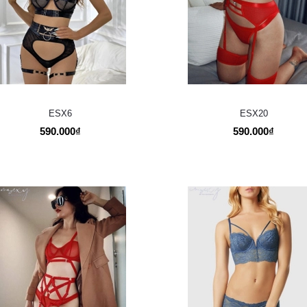
ESX6
ESX20
590.000₫
590.000₫