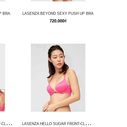
P BRA
LASENZA BEYOND SEXY PUSH UP BRA
720.000₫
L
ASENZA BEYOND SEXY FRONT-CLOSE PUSH UP BRA
L
ASENZA HELLO SUGAR FRONT-CLOSE UP 2 CUP PUSH UP BRA