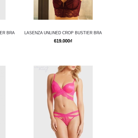
IER BRA
LASENZA UNLINED CROP BUSTIER BRA
619.000₫