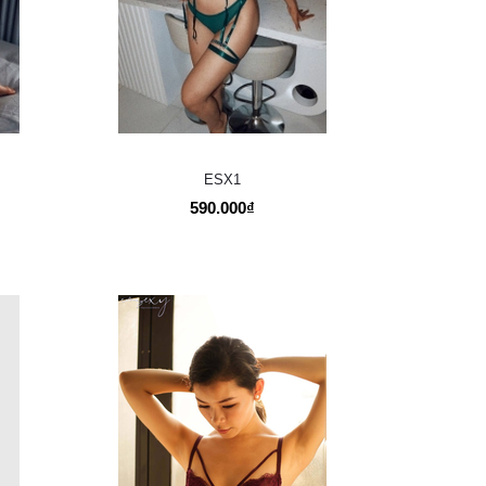
ESX1
590.000₫