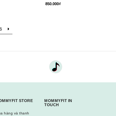
850.000₫
6
OMMYFIT STORE
MOMMYFIT IN
TOUCH
a hàng và thanh