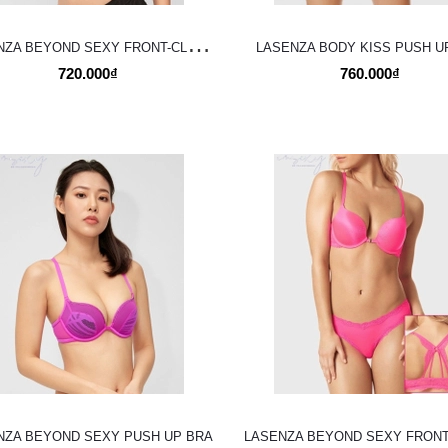
L
ASENZA BEYOND SEXY FRONT-CLOSE PUSH UP BRA
LASENZA BODY KISS PUSH U
720.000₫
760.000₫
NZA BEYOND SEXY PUSH UP BRA