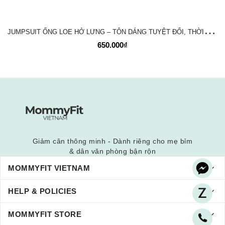
J
UMPSUIT ỐNG LOE HỞ LƯNG – TÔN DÁNG TUYỆT ĐỐI, THỜI TRANG VÀ NĂNG ĐỘNG
650.000₫
Giảm cân thông minh - Dành riêng cho mẹ bỉm
& dân văn phòng bận rộn
MOMMYFIT VIETNAM
HELP & POLICIES
MOMMYFIT STORE