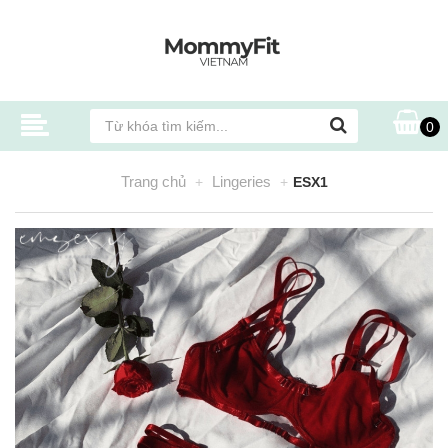
0
Trang chủ
Lingeries
ESX1