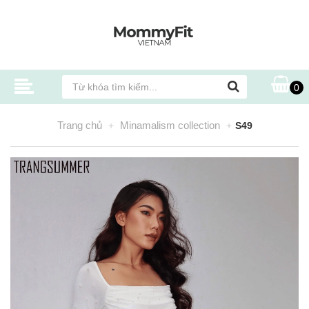
0
Trang chủ
Minamalism collection
S49