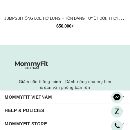
J
UMPSUIT ỐNG LOE HỞ LƯNG – TÔN DÁNG TUYỆT ĐỐI, THỜI TRANG VÀ NĂNG ĐỘNG
650.000₫
Giảm cân thông minh - Dành riêng cho mẹ bỉm
& dân văn phòng bận rộn
MOMMYFIT VIETNAM
HELP & POLICIES
MOMMYFIT STORE