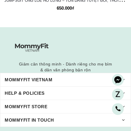
650.000₫
Giảm cân thông minh - Dành riêng cho mẹ bỉm
& dân văn phòng bận rộn
MOMMYFIT VIETNAM
HELP & POLICIES
MOMMYFIT STORE
MOMMYFIT IN TOUCH