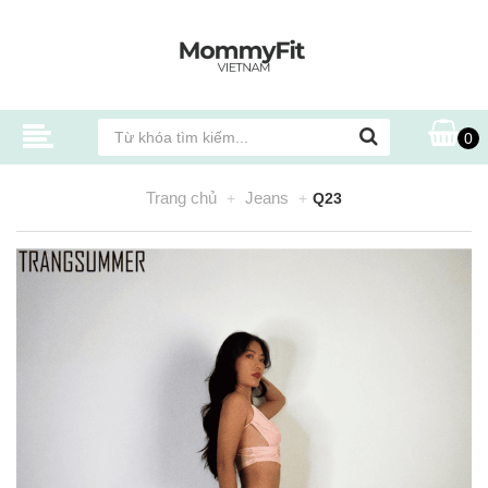
0
Trang chủ
Jeans
Q23