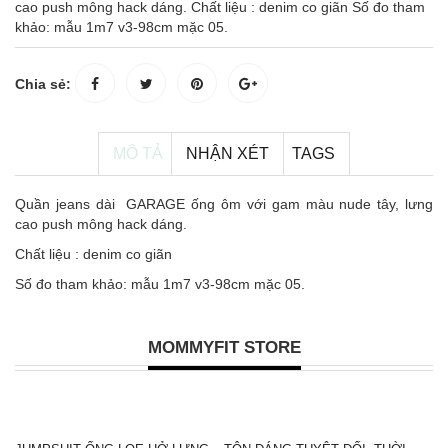
cao push mông hack dáng. Chất liệu : denim co giãn Số đo tham
khảo: mẫu 1m7 v3-98cm mặc 05.
Chia sẻ:
MÔ TẢ
NHẬN XÉT
TAGS
Quần jeans dài GARAGE ống ôm với gam màu nude tây, lưng
cao push mông hack dáng.
Chất liệu : denim co giãn
Số đo tham khảo: mẫu 1m7 v3-98cm mặc 05.
MOMMYFIT STORE
J
UMPSUIT ỐNG LOE HỞ LƯNG – TÔN DÁNG TUYỆT ĐỐI, THỜI TRANG VÀ NĂNG ĐỘNG