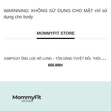
WARNNING: KHÔNG SỬ DỤNG CHO MẶT chỉ sử
dụng cho body
MOMMYFIT STORE
J
UMPSUIT ỐNG LOE HỞ LƯNG – TÔN DÁNG TUYỆT ĐỐI, THỜI TRANG VÀ NĂNG ĐỘNG
650.000₫