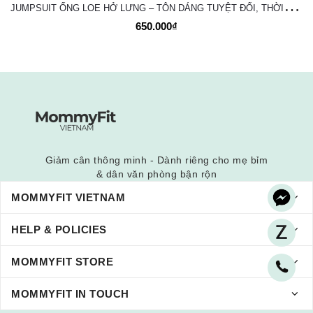
J
UMPSUIT ỐNG LOE HỞ LƯNG – TÔN DÁNG TUYỆT ĐỐI, THỜI TRANG VÀ NĂNG ĐỘNG
650.000₫
Giảm cân thông minh - Dành riêng cho mẹ bỉm
& dân văn phòng bận rộn
MOMMYFIT VIETNAM
HELP & POLICIES
MOMMYFIT STORE
MOMMYFIT IN TOUCH