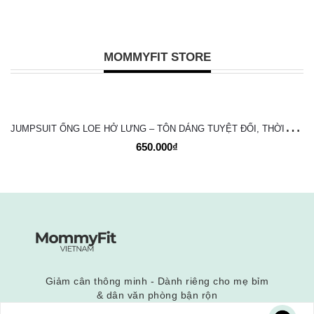
MOMMYFIT STORE
J
UMPSUIT ỐNG LOE HỞ LƯNG – TÔN DÁNG TUYỆT ĐỐI, THỜI TRANG VÀ NĂNG ĐỘNG
650.000₫
Giảm cân thông minh - Dành riêng cho mẹ bỉm
& dân văn phòng bận rộn